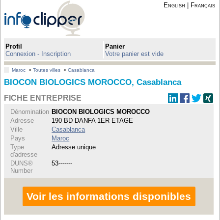
English
|
Français
Profil
Panier
Connexion - Inscription
Votre panier est vide
Maroc
>
Toutes villes
>
Casablanca
BIOCON BIOLOGICS MOROCCO, Casablanca
FICHE ENTREPRISE
Dénomination
BIOCON BIOLOGICS MOROCCO
Adresse
190 BD DANFA 1ER ETAGE
Ville
Casablanca
Pays
Maroc
Type
Adresse unique
d'adresse
DUNS®
53-------
Number
Voir les informations disponibles