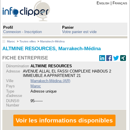
English
|
Français
Profil
Panier
Connexion - Inscription
Votre panier est vide
Maroc
>
Toutes villes
>
Marrakech-Médina
ALTMINE RESOURCES, Marrakech-Médina
FICHE ENTREPRISE
Dénomination
ALTMINE RESOURCES
Adresse
AVENUE ALLAL EL FASSI COMPLEXE HABOUS 2
IMMEUBLE A APPARTEMENT 21
Ville
Marrakech-Médina (AR)
Pays
Maroc
Type
Adresse unique
d'adresse
DUNS®
95-------
Number
Voir les informations disponibles