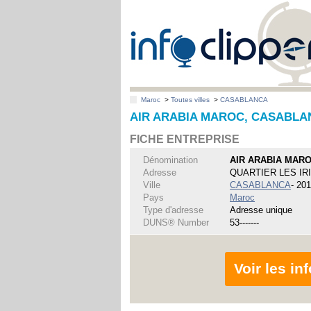
Maroc
>
Toutes villes
>
CASABLANCA
AIR ARABIA MAROC, CASABL
FICHE ENTREPRISE
Dénomination
AIR ARABIA MAR
Adresse
QUARTIER LES IR
Ville
CASABLANCA
- 20
Pays
Maroc
Type d'adresse
Adresse unique
DUNS® Number
53-------
Voir les i