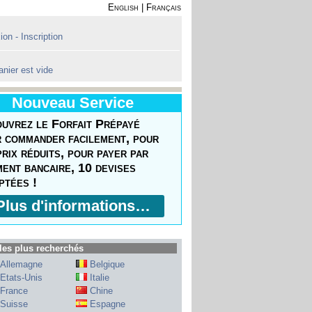
English
|
Français
on - Inscription
anier est vide
Nouveau Service
uvrez le Forfait Prépayé
 commander facilement, pour
prix réduits, pour payer par
ment bancaire, 10 devises
ptées !
Plus d'informations…
les plus recherchés
Allemagne
Belgique
Etats-Unis
Italie
France
Chine
Suisse
Espagne