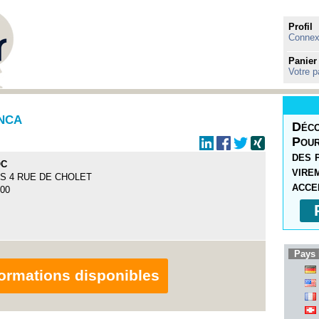
Profil
Connexi
Panier
Votre p
ANCA
Déco
Pour
des 
OC
vire
IS 4 RUE DE CHOLET
acce
100
Pays 
nformations disponibles