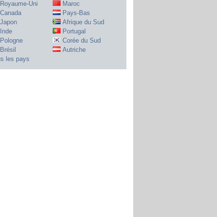
Royaume-Uni
Maroc
Canada
Pays-Bas
Japon
Afrique du Sud
Inde
Portugal
Pologne
Corée du Sud
Brésil
Autriche
s les pays