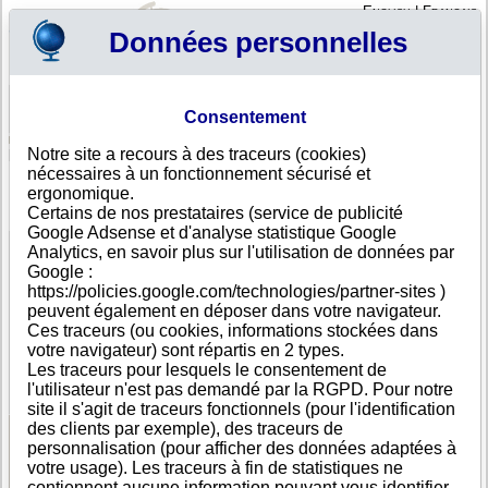
English
|
Français
Données personnelles
Profil
Panier
Consentement
Connexion - Inscription
Votre panier est vide
Notre site a recours à des traceurs (cookies)
Mariannes du Nord
>
Toutes villes
>
TINIAN
nécessaires à un fonctionnement sécurisé et
EJ AUTO REPAIR SHOP, TINIAN
ergonomique.
Certains de nos prestataires (service de publicité
FICHE ENTREPRISE
Google Adsense et d'analyse statistique Google
Dénomination
EJ AUTO REPAIR SHOP
Analytics, en savoir plus sur l'utilisation de données par
Adresse
39 SAN JOSE VILLAGE
Google :
Ville
TINIAN
https://policies.google.com/technologies/partner-sites )
Pays
Mariannes du Nord
peuvent également en déposer dans votre navigateur.
Type
Adresse unique
Ces traceurs (ou cookies, informations stockées dans
d'adresse
votre navigateur) sont répartis en 2 types.
Téléphone
+1-670 67--------
Les traceurs pour lesquels le consentement de
DUNS®
85-------
l'utilisateur n'est pas demandé par la RGPD. Pour notre
Number
site il s'agit de traceurs fonctionnels (pour l'identification
des clients par exemple), des traceurs de
personnalisation (pour afficher des données adaptées à
Voir les informations disponibles
votre usage). Les traceurs à fin de statistiques ne
contiennent aucune information pouvant vous identifier