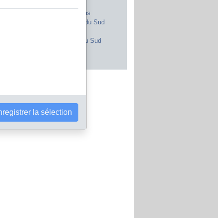
Royaume-Uni
Maroc
Canada
Pays-Bas
Japon
Afrique du Sud
Inde
Portugal
Pologne
Corée du Sud
Brésil
Autriche
s les pays
registrer la sélection