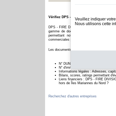
Vérifiez DPS - FIRE DIVISION
Veuillez indiquer votr
Nous utilisons cette i
DPS - FIRE DIVISION est immatriculée au r
gamme de documents et de rapports conten
permettant notamment de constituer l'équ
commerciales permettant d'évaluer la fiabilité 
Les documents sur DPS - FIRE DIVISION cont
N° DUNS : Ce N° est un SIRET internat
N° d'immatriculation aux Îles Mariann
Informations légales : Adresses, capita
Bilans, scores, ratings permettant d'
Liens financiers : DPS - FIRE DIVISIO
hors de Îles Mariannes du Nord ?
Recherchez d'autres entreprises