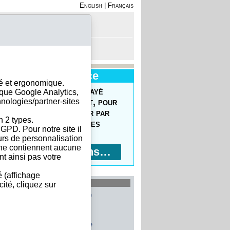
English
|
Français
on - Inscription
anier est vide
Nouveau Service
sé et ergonomique.
uvrez le Forfait Prépayé
ique Google Analytics,
hnologies/partner-sites
 commander facilement, pour
prix réduits, pour payer par
n 2 types.
ment bancaire, 10 devises
GPD. Pour notre site il
ptées !
eurs de personnalisation
s ne contiennent aucune
Plus d'informations…
t ainsi pas votre
é (affichage
les plus recherchés
ité, cliquez sur
Allemagne
Belgique
Etats-Unis
Italie
France
Chine
Suisse
Espagne