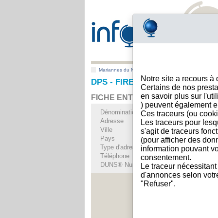
Mariannes du Nord
>
Toutes villes
>
TINIAN
Notre site a recours à
DPS - FIRE DIVISION, TINIAN
Certains de nos presta
en savoir plus sur l'ut
FICHE ENTREPRISE
) peuvent également e
Dénomination
DPS - FIRE DIVIS
Ces traceurs (ou cooki
Adresse
SAN JOSE
Les traceurs pour lesq
Ville
TINIAN
s'agit de traceurs fonc
Pays
Mariannes du Nord
(pour afficher des don
Type d'adresse
Adresse unique
information pouvant vo
Téléphone
+1-670 67--------
consentement.
DUNS® Number
85-------
Le traceur nécessitant
d'annonces selon votre 
"Refuser".
Voir les i