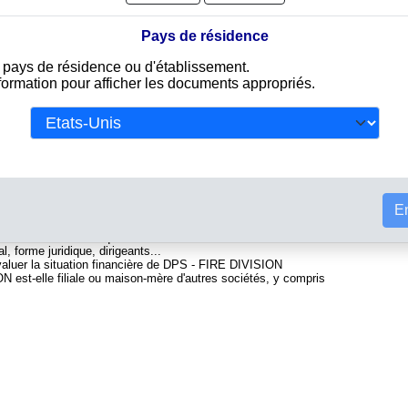
Pays de résidence
e pays de résidence ou d'établissement.
nformation pour afficher les documents appropriés.
egistre du commerce . Info-clipper.com vous propose une large
ant d'une part des informations issues des données légales
Tou
ivalent d'un Kbis et d'autres part des analyses et enquêtes
et la solvabilité de cette entreprise.
iennent des informations telles que :
En
ional permettant d'identifier chaque société
es du Nord : C'est l'équivalent du SIREN
l, forme juridique, dirigeants...
évaluer la situation financière de DPS - FIRE DIVISION
N est-elle filiale ou maison-mère d'autres sociétés, y compris