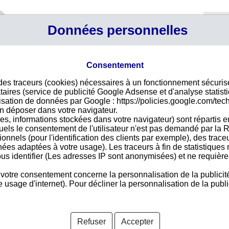
Profil
Données personnelles
Connexi
Panier
Votre p
Consentement
 des traceurs (cookies) nécessaires à un fonctionnement sécuri
Déco
taires (service de publicité Google Adsense et d'analyse statist
ilisation de données par Google : https://policies.google.com/tec
Pour
n déposer dans votre navigateur.
des 
ION
es, informations stockées dans votre navigateur) sont répartis e
vire
uels le consentement de l'utilisateur n'est pas demandé par la R
acce
tionnels (pour l'identification des clients par exemple), des trac
nées adaptées à votre usage). Les traceurs à fin de statistique
us identifier (Les adresses IP sont anonymisées) et ne requièren
 votre consentement concerne la personnalisation de la publicit
Pays 
usage d'internet). Pour décliner la personnalisation de la public
nformations disponibles
Refuser
Accepter