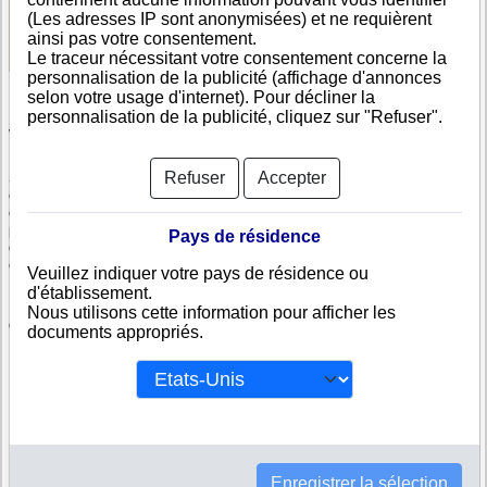
(Les adresses IP sont anonymisées) et ne requièrent
Voir les informations disponibles
ainsi pas votre consentement.
Le traceur nécessitant votre consentement concerne la
personnalisation de la publicité (affichage d'annonces
selon votre usage d'internet). Pour décliner la
personnalisation de la publicité, cliquez sur "Refuser".
Vérifiez SOGEA-SATOM
Refuser
Accepter
SOGEA-SATOM est immatriculée au registre du commerce malien. Info-
clipper.com vous propose une large gamme de documents et de rapports
contenant d'une part des informations issues des données légales
permettant notamment de constituer l'équivalent d'un Kbis et d'autres part
Pays de résidence
des analyses et enquêtes commerciales permettant d'évaluer la fiabilité
et la solvabilité de cette entreprise.
Veuillez indiquer votre pays de résidence ou
d'établissement.
Les documents sur SOGEA-SATOM contiennent des informations telles
Nous utilisons cette information pour afficher les
que :
documents appropriés.
N° DUNS : Ce N° est un SIRET international permettant d'identifier
chaque société
N° d'immatriculation au Mali : C'est l'équivalent du SIREN
Informations légales : Adresses, capital, forme juridique,
dirigeants...
Bilans, scores, ratings permettant d'évaluer la situation financière
de SOGEA-SATOM
Enregistrer la sélection