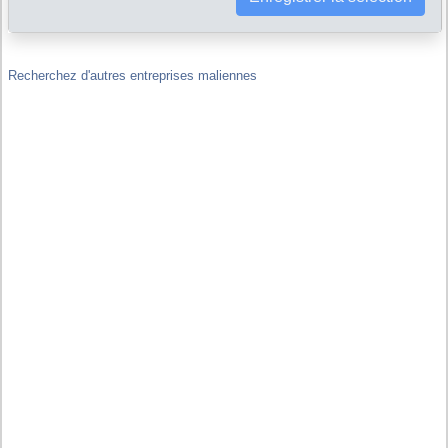
Liens financiers : SOGEA-SATOM est-elle filiale ou maison-mère
d'autres sociétés, y compris hors de Mali ?
Recherchez d'autres entreprises maliennes