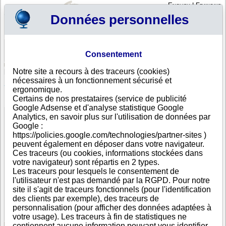
English
|
Français
Données personnelles
Profil
Panier
Consentement
Connexion - Inscription
Votre panier est vide
Notre site a recours à des traceurs (cookies)
Mali
>
Toutes villes
>
Bamako
nécessaires à un fonctionnement sécurisé et
SOGEA-SATOM, Bamako
ergonomique.
Certains de nos prestataires (service de publicité
FICHE ENTREPRISE
Google Adsense et d'analyse statistique Google
Dénomination
SOGEA-SATOM
Analytics, en savoir plus sur l'utilisation de données par
Adresse
Route des Abattoirs
Google :
Ville
Bamako
https://policies.google.com/technologies/partner-sites )
Pays
Mali
peuvent également en déposer dans votre navigateur.
Type
Adresse unique
Ces traceurs (ou cookies, informations stockées dans
d'adresse
votre navigateur) sont répartis en 2 types.
Téléphone
+223 22-----
Les traceurs pour lesquels le consentement de
DUNS®
85-------
l'utilisateur n'est pas demandé par la RGPD. Pour notre
Number
site il s'agit de traceurs fonctionnels (pour l'identification
des clients par exemple), des traceurs de
Cette entreprise fait partie d'un groupe de sociétés.
personnalisation (pour afficher des données adaptées à
Nombre de sociétés dans ce groupe : 2668
votre usage). Les traceurs à fin de statistiques ne
contiennent aucune information pouvant vous identifier