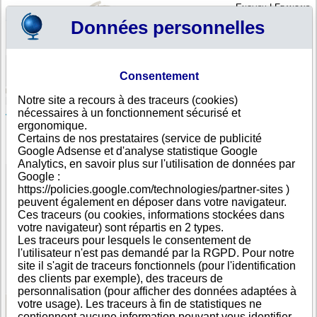
English
|
Français
Données personnelles
Profil
Panier
Consentement
Connexion - Inscription
Votre panier est vide
Notre site a recours à des traceurs (cookies)
Maldives
>
Toutes villes
>
Male
nécessaires à un fonctionnement sécurisé et
TOTAL TRANSPORT SOLUTIONS MALDIVES PVT
ergonomique.
LTD, Male
Certains de nos prestataires (service de publicité
Google Adsense et d'analyse statistique Google
FICHE ENTREPRISE
Analytics, en savoir plus sur l'utilisation de données par
Dénomination
TOTAL TRANSPORT SOLUTIONS MALDIVES PVT
Google :
LTD
https://policies.google.com/technologies/partner-sites )
Adresse
Ma. Bodudhaharaage, Chandhanee Magu
peuvent également en déposer dans votre navigateur.
Ville
Male
Ces traceurs (ou cookies, informations stockées dans
Pays
Maldives
votre navigateur) sont répartis en 2 types.
Type
Adresse unique
Les traceurs pour lesquels le consentement de
d'adresse
l'utilisateur n'est pas demandé par la RGPD. Pour notre
Téléphone
+960 30-----
site il s'agit de traceurs fonctionnels (pour l'identification
DUNS®
98-------
des clients par exemple), des traceurs de
Number
personnalisation (pour afficher des données adaptées à
votre usage). Les traceurs à fin de statistiques ne
contiennent aucune information pouvant vous identifier