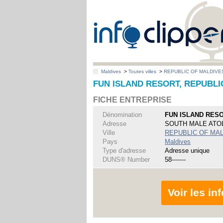
Maldives
>
Toutes villes
>
REPUBLIC OF MALDIVE
FUN ISLAND RESORT, REPUBLI
FICHE ENTREPRISE
Dénomination
FUN ISLAND RES
Adresse
SOUTH MALE ATO
Ville
REPUBLIC OF MA
Pays
Maldives
Type d'adresse
Adresse unique
DUNS® Number
58-------
Voir les i