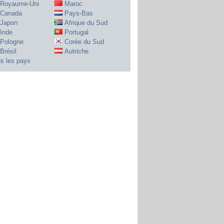
Royaume-Uni
Maroc
Canada
Pays-Bas
Japon
Afrique du Sud
Inde
Portugal
Pologne
Corée du Sud
Brésil
Autriche
s les pays