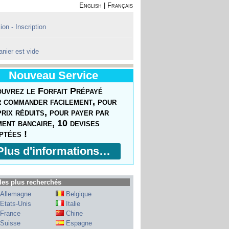
English
|
Français
on - Inscription
anier est vide
Nouveau Service
uvrez le Forfait Prépayé
 commander facilement, pour
prix réduits, pour payer par
ment bancaire, 10 devises
ptées !
Plus d'informations…
les plus recherchés
Allemagne
Belgique
Etats-Unis
Italie
France
Chine
Suisse
Espagne