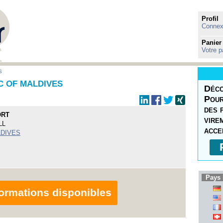
Profil
Connexi
Panier
Votre p
S
C OF MALDIVES
Déco
Pour
des 
ORT
vire
LL
acce
LDIVES
Pays 
nformations disponibles