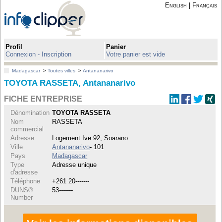
English
|
Français
Profil
Panier
Connexion - Inscription
Votre panier est vide
Madagascar
>
Toutes villes
>
Antananarivo
TOYOTA RASSETA, Antananarivo
FICHE ENTREPRISE
Dénomination
TOYOTA RASSETA
Nom
RASSETA
commercial
Adresse
Logement Ive 92, Soarano
Ville
Antananarivo
- 101
Pays
Madagascar
Type
Adresse unique
d'adresse
Téléphone
+261 20-------
DUNS®
53-------
Number