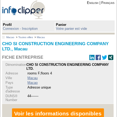
English
|
Français
Profil
Panier
Connexion - Inscription
Votre panier est vide
Macao
>
Toutes villes
>
Macau
CHO SI CONSTRUCTION ENGINEERING COMPANY
LTD., Macau
FICHE ENTREPRISE
Dénomination
CHO SI CONSTRUCTION ENGINEERING COMPANY
LTD.
Adresse
rooms F,floors 4
Ville
Macau
Pays
Macao
Type
Adresse unique
d'adresse
DUNS®
44-------
Number
Voir les informations disponibles