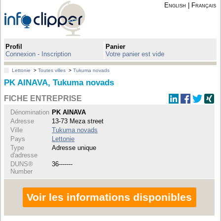
English
|
Français
Profil
Panier
Connexion - Inscription
Votre panier est vide
Lettonie
>
Toutes villes
>
Tukuma novads
PK AINAVA, Tukuma novads
FICHE ENTREPRISE
Dénomination
PK AINAVA
Adresse
13-73 Meza street
Ville
Tukuma novads
Pays
Lettonie
Type
Adresse unique
d'adresse
DUNS®
36-------
Number
Voir les informations disponibles