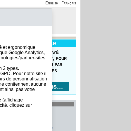
English
|
Français
on - Inscription
anier est vide
Nouveau Service
sé et ergonomique.
uvrez le Forfait Prépayé
ique Google Analytics,
hnologies/partner-sites
 commander facilement, pour
prix réduits, pour payer par
n 2 types.
ment bancaire, 10 devises
GPD. Pour notre site il
ptées !
eurs de personnalisation
s ne contiennent aucune
Plus d'informations…
t ainsi pas votre
é (affichage
les plus recherchés
ité, cliquez sur
Allemagne
Belgique
Etats-Unis
Italie
France
Chine
Suisse
Espagne