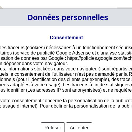
Profil
Données personnelles
Connexi
Panier
Votre p
Consentement
 des traceurs (cookies) nécessaires à un fonctionnement sécuri
Déco
taires (service de publicité Google Adsense et d'analyse statist
ilisation de données par Google : https://policies.google.com/tec
Pour
n déposer dans votre navigateur.
des 
es, informations stockées dans votre navigateur) sont répartis e
vire
uels le consentement de l'utilisateur n'est pas demandé par la R
acce
tionnels (pour l'identification des clients par exemple), des trac
nées adaptées à votre usage). Les traceurs à fin de statistique
us identifier (Les adresses IP sont anonymisées) et ne requièren
 votre consentement concerne la personnalisation de la publicit
Pays 
usage d'internet). Pour décliner la personnalisation de la public
nformations disponibles
Refuser
Accepter