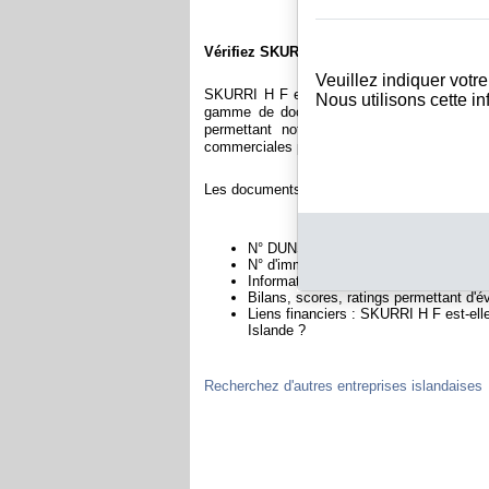
Vérifiez SKURRI H F
Veuillez indiquer votr
SKURRI H F est immatriculée au registre d
Nous utilisons cette i
gamme de documents et de rapports conten
permettant notamment de constituer l'équ
commerciales permettant d'évaluer la fiabilité 
Les documents sur SKURRI H F contiennent d
N° DUNS : Ce N° est un SIRET internat
N° d'immatriculation en Islande : C'es
Informations légales : Adresses, capita
Bilans, scores, ratings permettant d'é
Liens financiers : SKURRI H F est-elle
Islande ?
Recherchez d'autres entreprises islandaises