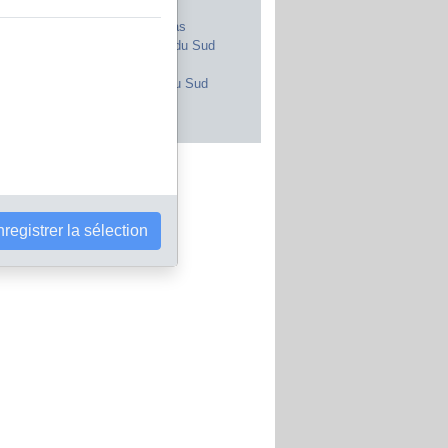
Royaume-Uni
Maroc
Canada
Pays-Bas
Japon
Afrique du Sud
Inde
Portugal
Pologne
Corée du Sud
Brésil
Autriche
s les pays
registrer la sélection