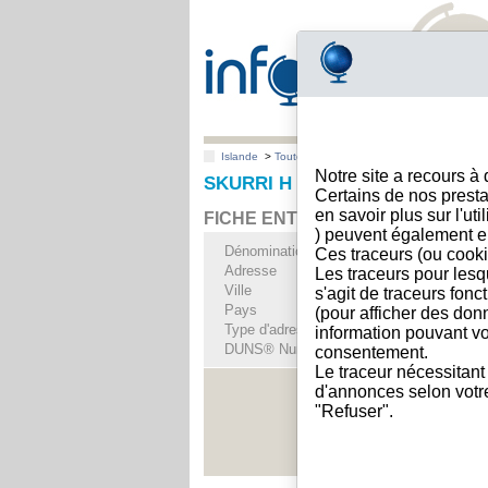
Islande
>
Toutes villes
>
Reykjavik
Notre site a recours à
SKURRI H F, Reykjavik
Certains de nos presta
en savoir plus sur l'ut
FICHE ENTREPRISE
) peuvent également e
Dénomination
SKURRI H F
Ces traceurs (ou cooki
Adresse
35 Skipholt
Les traceurs pour lesq
Ville
Reykjavik
s'agit de traceurs fonc
Pays
Islande
(pour afficher des don
Type d'adresse
Adresse unique
information pouvant vo
DUNS® Number
36-------
consentement.
Le traceur nécessitant
d'annonces selon votre 
"Refuser".
Voir les i