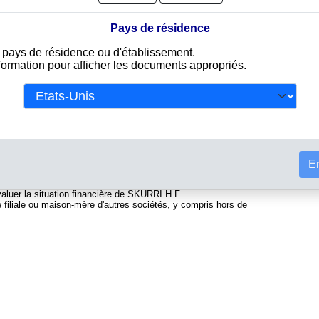
Pays de résidence
e pays de résidence ou d'établissement.
u commerce islandais. Info-clipper.com vous propose une large
nformation pour afficher les documents appropriés.
ant d'une part des informations issues des données légales
ivalent d'un Kbis et d'autres part des analyses et enquêtes
Tou
et la solvabilité de cette entreprise.
es informations telles que :
ional permettant d'identifier chaque société
En
t l'équivalent du SIREN
l, forme juridique, dirigeants...
valuer la situation financière de SKURRI H F
 filiale ou maison-mère d'autres sociétés, y compris hors de