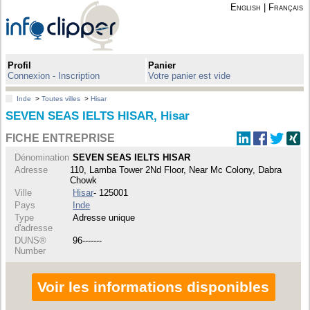
English
|
Français
Profil
Panier
Connexion - Inscription
Votre panier est vide
Inde
>
Toutes villes
>
Hisar
SEVEN SEAS IELTS HISAR, Hisar
FICHE ENTREPRISE
Dénomination
SEVEN SEAS IELTS HISAR
Adresse
110, Lamba Tower 2Nd Floor, Near Mc Colony, Dabra
Chowk
Ville
Hisar
- 125001
Pays
Inde
Type
Adresse unique
d'adresse
DUNS®
96-------
Number
Voir les informations disponibles