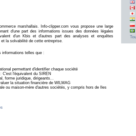
mmerce marshallais. Info-clipper.com vous propose une large
ant d'une part des informations issues des données légales
ivalent d'un Kbis et d'autres part des analyses et enquêtes
Tou
et la solvabilité de cette entreprise.
nformations telles que :
ional permettant d'identifier chaque société
 : C'est l'équivalent du SIREN
l, forme juridique, dirigeants...
évaluer la situation financière de WILMAG
iale ou maison-mère d'autres sociétés, y compris hors de Iles
es