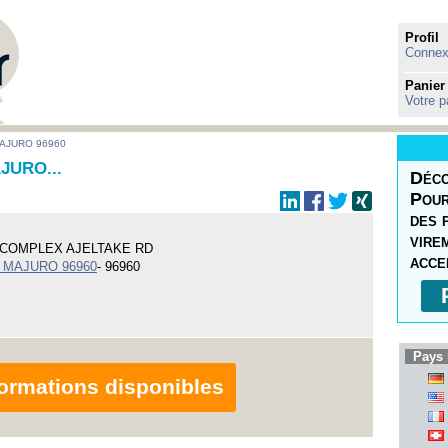
Profil
Connexi
Panier
Votre p
MAJURO 96960
JURO...
Déco
Pour
des 
vire
COMPLEX AJELTAKE RD
acce
 MAJURO 96960
- 96960
Pays 
nformations disponibles