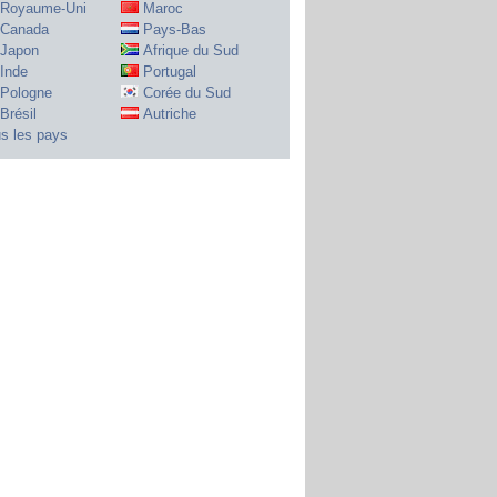
Royaume-Uni
Maroc
Canada
Pays-Bas
Japon
Afrique du Sud
Inde
Portugal
Pologne
Corée du Sud
Brésil
Autriche
s les pays