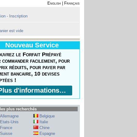
English
|
Français
on - Inscription
anier est vide
Nouveau Service
uvrez le Forfait Prépayé
 commander facilement, pour
prix réduits, pour payer par
ment bancaire, 10 devises
ptées !
Plus d'informations…
les plus recherchés
Allemagne
Belgique
Etats-Unis
Italie
France
Chine
Suisse
Espagne