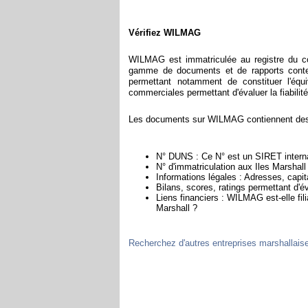
Vérifiez WILMAG
WILMAG est immatriculée au registre du co
gamme de documents et de rapports conten
permettant notamment de constituer l'équ
commerciales permettant d'évaluer la fiabilité 
Les documents sur WILMAG contiennent des i
N° DUNS : Ce N° est un SIRET internat
N° d'immatriculation aux Iles Marshall
Informations légales : Adresses, capita
Bilans, scores, ratings permettant d'
Liens financiers : WILMAG est-elle fil
Marshall ?
Recherchez d'autres entreprises marshallais