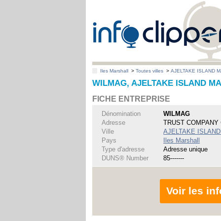
Iles Marshall
>
Toutes villes
>
AJELTAKE ISLAND 
WILMAG, AJELTAKE ISLAND MA
FICHE ENTREPRISE
Dénomination
WILMAG
Adresse
TRUST COMPANY 
Ville
AJELTAKE ISLAND
Pays
Iles Marshall
Type d'adresse
Adresse unique
DUNS® Number
85-------
Voir les i