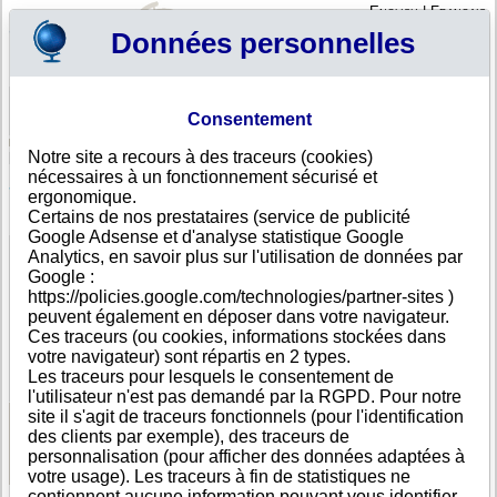
English
|
Français
Données personnelles
Profil
Panier
Consentement
Connexion - Inscription
Votre panier est vide
Notre site a recours à des traceurs (cookies)
Iles Marshall
>
Toutes villes
>
Ajeltake Island Majuro
nécessaires à un fonctionnement sécurisé et
STRAUPE NAVIGATION INC, Ajeltake Island Majuro
ergonomique.
Certains de nos prestataires (service de publicité
FICHE ENTREPRISE
Google Adsense et d'analyse statistique Google
Dénomination
STRAUPE NAVIGATION INC
Analytics, en savoir plus sur l'utilisation de données par
Adresse
Trust Company Complex Ajeltake Rd
Google :
Ville
Ajeltake Island Majuro
- 9696
https://policies.google.com/technologies/partner-sites )
Pays
Iles Marshall
peuvent également en déposer dans votre navigateur.
Type
Adresse unique
Ces traceurs (ou cookies, informations stockées dans
d'adresse
votre navigateur) sont répartis en 2 types.
DUNS®
85-------
Les traceurs pour lesquels le consentement de
Number
l'utilisateur n'est pas demandé par la RGPD. Pour notre
site il s'agit de traceurs fonctionnels (pour l'identification
des clients par exemple), des traceurs de
Voir les informations disponibles
personnalisation (pour afficher des données adaptées à
votre usage). Les traceurs à fin de statistiques ne
contiennent aucune information pouvant vous identifier