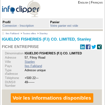
English
|
Français
Profil
Panier
Connexion - Inscription
Votre panier est vide
Iles Falkland
>
Toutes villes
>
Stanley
IGUELDO FISHERIES (F.I) CO. LIMITED, Stanley
FICHE ENTREPRISE
Dénomination
IGUELDO FISHERIES (F.I) CO. LIMITED
Adresse
57, Filroy Road
Ville
Stanley
Pays
Iles Falkland
Type
Adresse unique
d'adresse
Téléphone
+500 22---
DUNS®
49-------
Number
Voir les informations disponibles