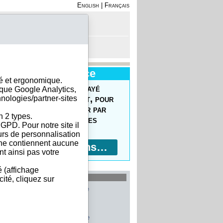
English
|
Français
on - Inscription
anier est vide
Nouveau Service
sé et ergonomique.
uvrez le Forfait Prépayé
ique Google Analytics,
hnologies/partner-sites
 commander facilement, pour
prix réduits, pour payer par
n 2 types.
ment bancaire, 10 devises
GPD. Pour notre site il
ptées !
eurs de personnalisation
s ne contiennent aucune
Plus d'informations…
t ainsi pas votre
é (affichage
les plus recherchés
ité, cliquez sur
Allemagne
Belgique
Etats-Unis
Italie
France
Chine
Suisse
Espagne