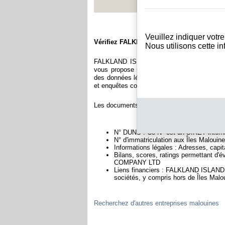
Veuillez indiquer votr
Vérifiez FALKLAND ISLANDS COMPANY 
Nous utilisons cette i
FALKLAND ISLANDS COMPANY LTD est immatr
vous propose une large gamme de documents
des données légales permettant notamment de 
et enquêtes commerciales permettant d'évaluer 
Les documents sur FALKLAND ISLANDS COMP
N° DUNS : Ce N° est un SIRET internat
N° d'immatriculation aux Îles Malouine
Informations légales : Adresses, capita
Bilans, scores, ratings permettant d
COMPANY LTD
Liens financiers : FALKLAND ISLANDS
sociétés, y compris hors de Îles Malo
Recherchez d'autres entreprises malouines