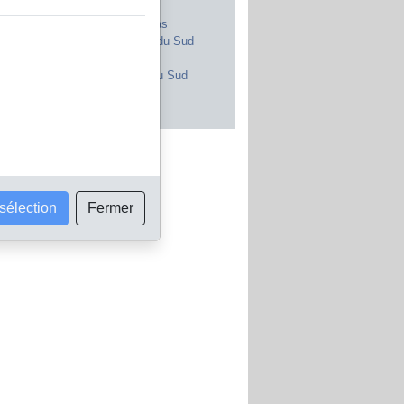
Royaume-Uni
Maroc
Canada
Pays-Bas
Japon
Afrique du Sud
Inde
Portugal
Pologne
Corée du Sud
Brésil
Autriche
s les pays
 sélection
Fermer