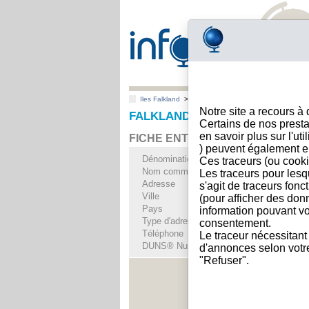
Iles Falkland
>
Toutes villes
>
Stanley
Notre site a recours à
FALKLAND ISLANDS COMPANY L
Certains de nos presta
en savoir plus sur l'ut
FICHE ENTREPRISE
) peuvent également e
Dénomination
FALKLAND ISLAN
Ces traceurs (ou cooki
Nom commercial
THE FLAKLAND I
Les traceurs pour lesq
Adresse
Crozier Place
s'agit de traceurs fonc
Ville
Stanley
(pour afficher des don
Pays
Iles Falkland
information pouvant vo
Type d'adresse
Adresse unique
consentement.
Téléphone
+500 27---
Le traceur nécessitant
DUNS® Number
36-------
d'annonces selon votre 
"Refuser".
Voir les i