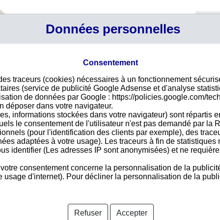
Profil
Données personnelles
Connexi
Panier
Votre p
Consentement
 des traceurs (cookies) nécessaires à un fonctionnement sécuri
TD, Stanley
Déco
taires (service de publicité Google Adsense et d'analyse statist
ilisation de données par Google : https://policies.google.com/tec
Pour
n déposer dans votre navigateur.
des 
DS COMPANY LTD
es, informations stockées dans votre navigateur) sont répartis e
vire
SLANDS COMPANY
uels le consentement de l'utilisateur n'est pas demandé par la R
acce
tionnels (pour l'identification des clients par exemple), des trac
nées adaptées à votre usage). Les traceurs à fin de statistique
us identifier (Les adresses IP sont anonymisées) et ne requièren
 votre consentement concerne la personnalisation de la publicit
Pays 
usage d'internet). Pour décliner la personnalisation de la public
nformations disponibles
Refuser
Accepter