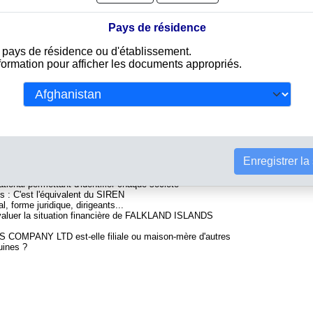
Pays de résidence
e pays de résidence ou d'établissement.
LTD
nformation pour afficher les documents appropriés.
Tou
iculée au registre du commerce malouin. Info-clipper.com
 et de rapports contenant d'une part des informations issues
constituer l'équivalent d'un Kbis et d'autres part des analyses
la fiabilité et la solvabilité de cette entreprise.
ANY LTD contiennent des informations telles que :
Enregistrer la
ional permettant d'identifier chaque société
s : C'est l'équivalent du SIREN
l, forme juridique, dirigeants...
'évaluer la situation financière de FALKLAND ISLANDS
 COMPANY LTD est-elle filiale ou maison-mère d'autres
uines ?