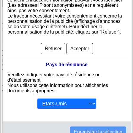
(Les adresses IP sont anonymisées) et ne requièrent
ainsi pas votre consentement.
Le traceur nécessitant votre consentement concerne la
personnalisation de la publicité (affichage d'annonces
Vérifiez SERVICE D AIDE A DOMICILE DE LA COLLECTIVITE DE
selon votre usage d'internet). Pour décliner la
SAINT MARTIN
personnalisation de la publicité, cliquez sur "Refuser".
SERVICE D AIDE A DOMICILE DE LA COLLECTIVITE DE SAINT
MARTIN est immatriculée au registre du commerce guadeloupéen. Info-
Refuser
Accepter
clipper.com vous propose une large gamme de documents et de rapports
contenant d'une part des informations issues des données légales
permettant notamment de constituer l'équivalent d'un Kbis et d'autres part
Pays de résidence
des analyses et enquêtes commerciales permettant d'évaluer la fiabilité
et la solvabilité de cette entreprise.
Veuillez indiquer votre pays de résidence ou
d'établissement.
Les documents sur SERVICE D AIDE A DOMICILE DE LA
Nous utilisons cette information pour afficher les
COLLECTIVITE DE SAINT MARTIN contiennent des informations telles
documents appropriés.
que :
N° DUNS : Ce N° est un SIRET international permettant d'identifier
chaque société
N° d'immatriculation en Guadeloupe : C'est l'équivalent du SIREN
Informations légales : Adresses, capital, forme juridique,
dirigeants...
Bilans, scores, ratings permettant d'évaluer la situation financière
Enregistrer la sélection