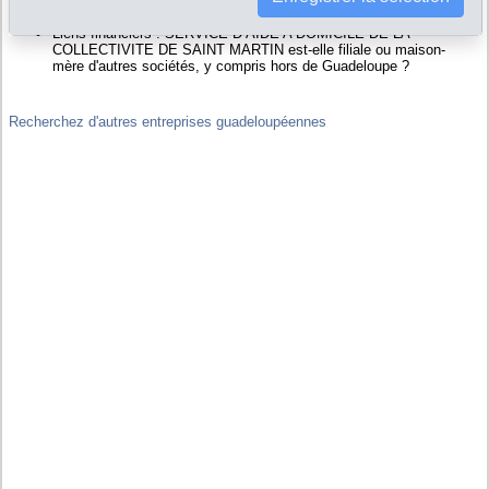
de SERVICE D AIDE A DOMICILE DE LA COLLECTIVITE DE
SAINT MARTIN
Liens financiers : SERVICE D AIDE A DOMICILE DE LA
COLLECTIVITE DE SAINT MARTIN est-elle filiale ou maison-
mère d'autres sociétés, y compris hors de Guadeloupe ?
Recherchez d'autres entreprises guadeloupéennes