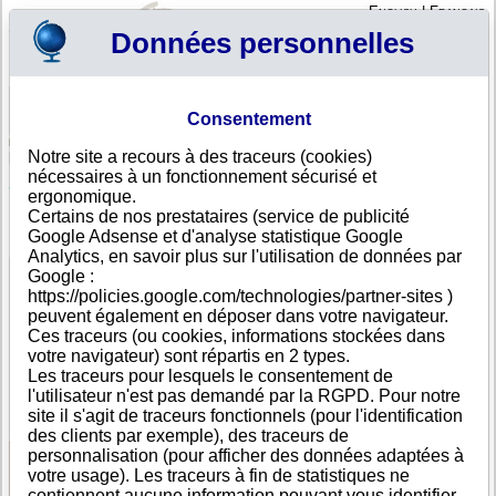
English
|
Français
Données personnelles
Profil
Panier
Consentement
Connexion - Inscription
Votre panier est vide
Notre site a recours à des traceurs (cookies)
Guadeloupe
>
Toutes villes
>
SAINT MARTIN
nécessaires à un fonctionnement sécurisé et
SERVICE D AIDE A DOMICILE DE LA COLLECTIVITE
ergonomique.
DE SAINT MARTIN, SAINT MARTIN
Certains de nos prestataires (service de publicité
Google Adsense et d'analyse statistique Google
FICHE ENTREPRISE
Analytics, en savoir plus sur l'utilisation de données par
Dénomination
SERVICE D AIDE A DOMICILE DE LA COLLECTIVITE
Google :
DE SAINT MARTIN
https://policies.google.com/technologies/partner-sites )
Adresse
CONCORDIA
peuvent également en déposer dans votre navigateur.
Ville
SAINT MARTIN
- 97150
Ces traceurs (ou cookies, informations stockées dans
Pays
Guadeloupe
votre navigateur) sont répartis en 2 types.
Type
Adresse unique
Les traceurs pour lesquels le consentement de
d'adresse
l'utilisateur n'est pas demandé par la RGPD. Pour notre
DUNS®
26-------
site il s'agit de traceurs fonctionnels (pour l'identification
Number
des clients par exemple), des traceurs de
personnalisation (pour afficher des données adaptées à
votre usage). Les traceurs à fin de statistiques ne
Voir les informations disponibles
contiennent aucune information pouvant vous identifier