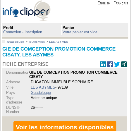
English
|
Français
Profil
Panier
Connexion - Inscription
Votre panier est vide
Guadeloupe
>
Toutes villes
>
LES ABYMES
GIE DE COMCEPTION PROMOTION COMMERCE
CISATY, LES ABYMES
FICHE ENTREPRISE
Dénomination
GIE DE COMCEPTION PROMOTION COMMERCE
CISATY
Adresse
DUGAZON IMMEUBLE SOPHIAIRE
Ville
LES ABYMES
- 97139
Pays
Guadeloupe
Type
Adresse unique
d'adresse
DUNS®
26-------
Number
Voir les informations disponibles