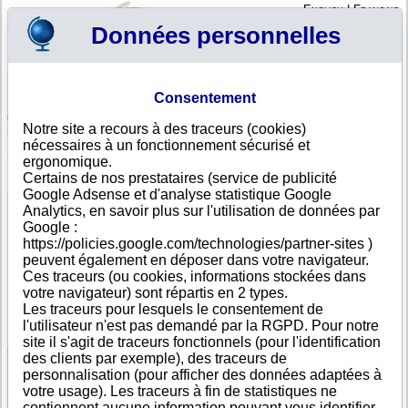
English
|
Français
Données personnelles
Profil
Panier
Consentement
Connexion - Inscription
Votre panier est vide
Notre site a recours à des traceurs (cookies)
Grenade
>
Toutes villes
>
St. George's
nécessaires à un fonctionnement sécurisé et
Aban's Insurance Brokerage Service, St. George's
ergonomique.
Certains de nos prestataires (service de publicité
FICHE ENTREPRISE
Google Adsense et d'analyse statistique Google
Dénomination
Aban's Insurance Brokerage Service
Analytics, en savoir plus sur l'utilisation de données par
Adresse
Unit 5FF Horizon Plaza St. John's Street
Google :
Ville
St. George's
https://policies.google.com/technologies/partner-sites )
Pays
Grenade
peuvent également en déposer dans votre navigateur.
Type
Adresse unique
Ces traceurs (ou cookies, informations stockées dans
d'adresse
votre navigateur) sont répartis en 2 types.
Téléphone
+1-473 47--------
Les traceurs pour lesquels le consentement de
DUNS®
67-------
l'utilisateur n'est pas demandé par la RGPD. Pour notre
Number
site il s'agit de traceurs fonctionnels (pour l'identification
des clients par exemple), des traceurs de
personnalisation (pour afficher des données adaptées à
Voir les informations disponibles
votre usage). Les traceurs à fin de statistiques ne
contiennent aucune information pouvant vous identifier