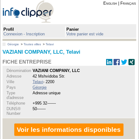
English
|
Français
Profil
Panier
Connexion - Inscription
Votre panier est vide
Géorgie
>
Toutes villes
>
Telavi
VAZIANI COMPANY, LLC, Telavi
FICHE ENTREPRISE
Dénomination
VAZIANI COMPANY, LLC
Adresse
42 Mshvidoba Str.
Ville
Telavi
- 2200
Pays
Géorgie
Type
Adresse unique
d'adresse
Téléphone
+995 32-------
DUNS®
50-------
Number
Voir les informations disponibles