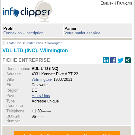
English
|
Français
Profil
Panier
Connexion - Inscription
Votre panier est vide
Etats-Unis
>
Toutes villes
>
Wilmington
VDL LTD (INC), Wilmington
FICHE ENTREPRISE
Dénomination
VDL LTD (INC)
Adresse
4031 Kennett Pike APT 22
Ville
Wilmington
- 198072031
État
Delaware
Région
DE
Pays
Etats-Unis
Type
Adresse unique
d'adresse
Téléphone
+1 30--------
DUNS®
96-------
Number