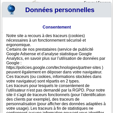
English
|
Français
Données personnelles
Profil
Panier
Consentement
Connexion - Inscription
Votre panier est vide
Notre site a recours à des traceurs (cookies)
Emirats Arabes Unis
>
Toutes villes
>
Dubai
nécessaires à un fonctionnement sécurisé et
RAGHU INTERNATIONAL TRADING EST, Dubai
ergonomique.
Certains de nos prestataires (service de publicité
FICHE ENTREPRISE
Google Adsense et d'analyse statistique Google
Dénomination
RAGHU INTERNATIONAL TRADING EST
Analytics, en savoir plus sur l'utilisation de données par
Adresse
Al Hassan Centre, Shop No 22, Oppositte Hitachi
Google :
Showroom
https://policies.google.com/technologies/partner-sites )
Ville
Dubai
peuvent également en déposer dans votre navigateur.
Pays
Emirats Arabes Unis
Ces traceurs (ou cookies, informations stockées dans
Type
Adresse unique
votre navigateur) sont répartis en 2 types.
d'adresse
Les traceurs pour lesquels le consentement de
Téléphone
+971 43------
l'utilisateur n'est pas demandé par la RGPD. Pour notre
DUNS®
36-------
site il s'agit de traceurs fonctionnels (pour l'identification
Number
des clients par exemple), des traceurs de
personnalisation (pour afficher des données adaptées à
votre usage). Les traceurs à fin de statistiques ne
Voir les informations disponibles
contiennent aucune information pouvant vous identifier