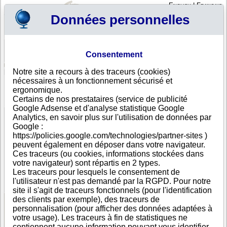
English
|
Français
Données personnelles
Profil
Panier
Consentement
Connexion - Inscription
Votre panier est vide
Notre site a recours à des traceurs (cookies)
Emirats Arabes Unis
>
Toutes villes
>
Dubai
nécessaires à un fonctionnement sécurisé et
PREM DUTT LOGISTICS INTERNATIONAL LLC, Dubai
ergonomique.
Certains de nos prestataires (service de publicité
FICHE ENTREPRISE
Google Adsense et d'analyse statistique Google
Dénomination
PREM DUTT LOGISTICS INTERNATIONAL LLC
Analytics, en savoir plus sur l'utilisation de données par
Adresse
Dubai Cargo Village
Google :
Ville
Dubai
https://policies.google.com/technologies/partner-sites )
Pays
Emirats Arabes Unis
peuvent également en déposer dans votre navigateur.
Type
Adresse unique
Ces traceurs (ou cookies, informations stockées dans
d'adresse
votre navigateur) sont répartis en 2 types.
Téléphone
+971 42------
Les traceurs pour lesquels le consentement de
DUNS®
36-------
l'utilisateur n'est pas demandé par la RGPD. Pour notre
Number
site il s'agit de traceurs fonctionnels (pour l'identification
des clients par exemple), des traceurs de
personnalisation (pour afficher des données adaptées à
Voir les informations disponibles
votre usage). Les traceurs à fin de statistiques ne
contiennent aucune information pouvant vous identifier