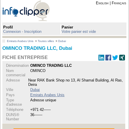
English
|
Français
Profil
Panier
Connexion - Inscription
Votre panier est vide
Emirats Arabes Unis
>
Toutes villes
>
Dubai
OMINCO TRADING LLC, Dubai
FICHE ENTREPRISE
Dénomination
OMINCO TRADING LLC
Nom
OMINCO
commercial
Adresse
Near RAK Bank Shop no 13, Al Shamal Building, Al Ras,
Deira
Ville
Dubai
Pays
Emirats Arabes Unis
Type
Adresse unique
d'adresse
Téléphone
+971 42------
DUNS®
36-------
Number