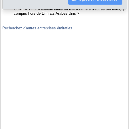
de NORTH PETROLEUM INTERNATIONAL COMPANY S.A
Liens financiers : NORTH PETROLEUM INTERNATIONAL
COMPANY S.A est-elle filiale ou maison-mère d'autres sociétés, y
compris hors de Emirats Arabes Unis ?
Recherchez d'autres entreprises émiraties