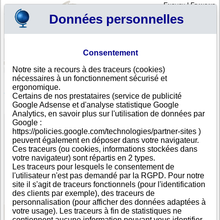
English
|
Français
Données personnelles
Profil
Panier
Consentement
Connexion - Inscription
Votre panier est vide
Notre site a recours à des traceurs (cookies)
Emirats Arabes Unis
>
Toutes villes
>
Cairo
nécessaires à un fonctionnement sécurisé et
NORTH PETROLEUM INTERNATIONAL COMPANY
ergonomique.
S.A, Cairo
Certains de nos prestataires (service de publicité
Google Adsense et d'analyse statistique Google
FICHE ENTREPRISE
Analytics, en savoir plus sur l'utilisation de données par
Dénomination
NORTH PETROLEUM INTERNATIONAL COMPANY
Google :
S.A
https://policies.google.com/technologies/partner-sites )
Adresse
9 Street No.278
peuvent également en déposer dans votre navigateur.
Ville
Cairo
Ces traceurs (ou cookies, informations stockées dans
Pays
Emirats Arabes Unis
votre navigateur) sont répartis en 2 types.
Type
Adresse unique
Les traceurs pour lesquels le consentement de
d'adresse
l'utilisateur n'est pas demandé par la RGPD. Pour notre
Téléphone
+971 22-------
site il s'agit de traceurs fonctionnels (pour l'identification
DUNS®
36-------
des clients par exemple), des traceurs de
Number
personnalisation (pour afficher des données adaptées à
votre usage). Les traceurs à fin de statistiques ne
contiennent aucune information pouvant vous identifier