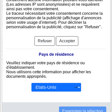
Voir les informations disponibles
(Les adresses IP sont anonymisées) et ne requièrent
ainsi pas votre consentement.
Le traceur nécessitant votre consentement concerne la
personnalisation de la publicité (affichage d'annonces
selon votre usage d'internet). Pour décliner la
Vérifiez NORTH PETROLEUM INTERNATIONAL COMPANY S.A
personnalisation de la publicité, cliquez sur "Refuser".
NORTH PETROLEUM INTERNATIONAL COMPANY S.A est
immatriculée au registre du commerce émirati. Info-clipper.com vous
Refuser
Accepter
propose une large gamme de documents et de rapports contenant d'une
part des informations issues des données légales permettant notamment
de constituer l'équivalent d'un Kbis et d'autres part des analyses et
Pays de résidence
enquêtes commerciales permettant d'évaluer la fiabilité et la solvabilité
de cette entreprise.
Veuillez indiquer votre pays de résidence ou
d'établissement.
Les documents sur NORTH PETROLEUM INTERNATIONAL COMPANY
Nous utilisons cette information pour afficher les
S.A contiennent des informations telles que :
documents appropriés.
N° DUNS : Ce N° est un SIRET international permettant d'identifier
chaque société
N° d'immatriculation aux Emirats Arabes Unis : C'est l'équivalent
du SIREN
Informations légales : Adresses, capital, forme juridique,
dirigeants...
Bilans, scores, ratings permettant d'évaluer la situation financière
Enregistrer la sélection