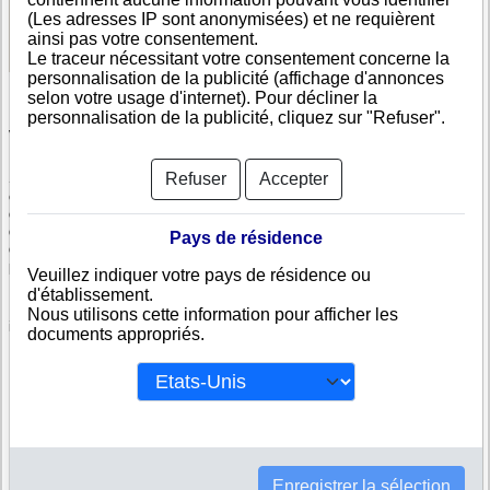
(Les adresses IP sont anonymisées) et ne requièrent
Voir les informations disponibles
ainsi pas votre consentement.
Le traceur nécessitant votre consentement concerne la
personnalisation de la publicité (affichage d'annonces
selon votre usage d'internet). Pour décliner la
personnalisation de la publicité, cliquez sur "Refuser".
Vérifiez SOCIETE MINIERE DU CONGO
Refuser
Accepter
SOCIETE MINIERE DU CONGO est immatriculée au registre du
commerce congolais. Info-clipper.com vous propose une large gamme de
documents et de rapports contenant d'une part des informations issues
des données légales permettant notamment de constituer l'équivalent
Pays de résidence
d'un Kbis et d'autres part des analyses et enquêtes commerciales
permettant d'évaluer la fiabilité et la solvabilité de cette entreprise.
Veuillez indiquer votre pays de résidence ou
d'établissement.
Les documents sur SOCIETE MINIERE DU CONGO contiennent des
Nous utilisons cette information pour afficher les
informations telles que :
documents appropriés.
N° DUNS : Ce N° est un SIRET international permettant d'identifier
chaque société
N° d'immatriculation au Congo (RDC) : C'est l'équivalent du SIREN
Informations légales : Adresses, capital, forme juridique,
dirigeants...
Bilans, scores, ratings permettant d'évaluer la situation financière
de SOCIETE MINIERE DU CONGO
Enregistrer la sélection