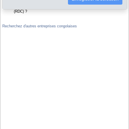
Liens financiers : SOCIETE MINIERE DU CONGO est-elle filiale
ou maison-mère d'autres sociétés, y compris hors de Congo
(RDC) ?
Recherchez d'autres entreprises congolaises