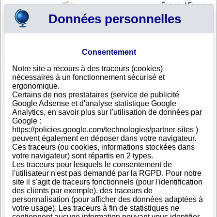
English
|
Français
Données personnelles
Profil
Panier
Consentement
Connexion - Inscription
Votre panier est vide
Notre site a recours à des traceurs (cookies)
Congo (RDC)
>
Toutes villes
>
nécessaires à un fonctionnement sécurisé et
SOCIETE MINIERE DU CONGO, CD
ergonomique.
Certains de nos prestataires (service de publicité
FICHE ENTREPRISE
Google Adsense et d'analyse statistique Google
Dénomination
SOCIETE MINIERE DU CONGO
Analytics, en savoir plus sur l'utilisation de données par
Adresse
Somic Building Avenue Maniema
Google :
Ville
- 575
https://policies.google.com/technologies/partner-sites )
Pays
Congo (RDC)
peuvent également en déposer dans votre navigateur.
Type
Adresse unique
Ces traceurs (ou cookies, informations stockées dans
d'adresse
votre navigateur) sont répartis en 2 types.
Téléphone
+243 99-------
Les traceurs pour lesquels le consentement de
DUNS®
36-------
l'utilisateur n'est pas demandé par la RGPD. Pour notre
Number
site il s'agit de traceurs fonctionnels (pour l'identification
des clients par exemple), des traceurs de
Cette entreprise fait partie d'un groupe de sociétés.
personnalisation (pour afficher des données adaptées à
Nombre de sociétés dans ce groupe : 5
votre usage). Les traceurs à fin de statistiques ne
contiennent aucune information pouvant vous identifier