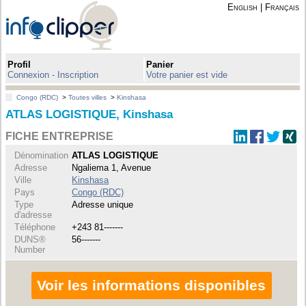
English
|
Français
Profil
Panier
Connexion - Inscription
Votre panier est vide
Congo (RDC)
>
Toutes villes
>
Kinshasa
ATLAS LOGISTIQUE, Kinshasa
FICHE ENTREPRISE
Dénomination
ATLAS LOGISTIQUE
Adresse
Ngaliema 1, Avenue
Ville
Kinshasa
Pays
Congo (RDC)
Type
Adresse unique
d'adresse
Téléphone
+243 81-------
DUNS®
56-------
Number
Voir les informations disponibles