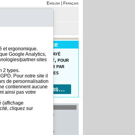
English
|
Français
on - Inscription
anier est vide
Nouveau Service
sé et ergonomique.
uvrez le Forfait Prépayé
ique Google Analytics,
hnologies/partner-sites
 commander facilement, pour
prix réduits, pour payer par
n 2 types.
ment bancaire, 10 devises
GPD. Pour notre site il
ptées !
eurs de personnalisation
s ne contiennent aucune
Plus d'informations…
t ainsi pas votre
é (affichage
les plus recherchés
ité, cliquez sur
Allemagne
Belgique
Etats-Unis
Italie
France
Chine
Suisse
Espagne