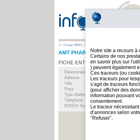
Congo (RDC)
>
Toutes villes
>
Kinshasa
Notre site a recours à
AMT PHARMA, Kinshasa
Certains de nos presta
en savoir plus sur l'ut
FICHE ENTREPRISE
) peuvent également e
Dénomination
AMT PHARMA
Ces traceurs (ou cooki
Adresse
504 Avenue Du Mar
Les traceurs pour lesq
Ville
Kinshasa
s'agit de traceurs fonc
Pays
Congo (RDC)
(pour afficher des don
Type d'adresse
Adresse unique
information pouvant vo
Téléphone
+243 81-------
consentement.
DUNS® Number
56-------
Le traceur nécessitant
d'annonces selon votre 
"Refuser".
Voir les i