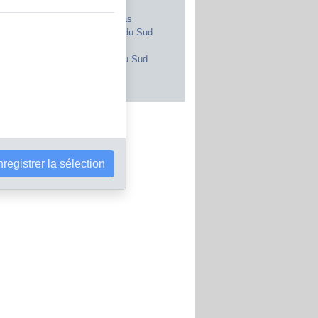
Royaume-Uni
Maroc
Canada
Pays-Bas
Japon
Afrique du Sud
Inde
Portugal
Pologne
Corée du Sud
Brésil
Autriche
s les pays
registrer la sélection