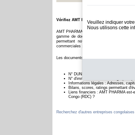
Vérifiez AMT PHARMA
Veuillez indiquer votr
Nous utilisons cette i
AMT PHARMA est immatriculée au registre d
gamme de documents et de rapports conten
permettant notamment de constituer l'équ
commerciales permettant d'évaluer la fiabilité 
Les documents sur AMT PHARMA contiennent 
N° DUNS : Ce N° est un SIRET internat
N° d'immatriculation au Congo (RDC) :
Informations légales : Adresses, capita
Bilans, scores, ratings permettant d'
Liens financiers : AMT PHARMA est-ell
Congo (RDC) ?
Recherchez d'autres entreprises congolaises