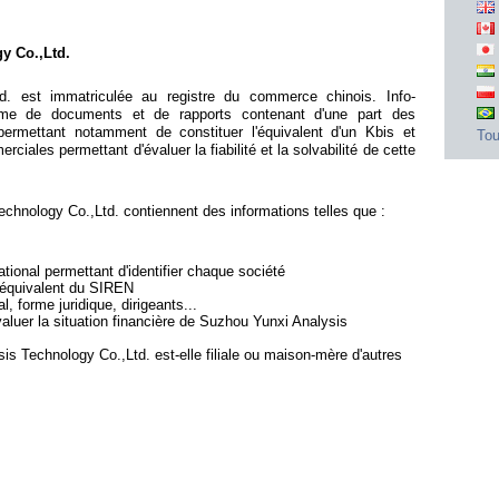
y Co.,Ltd.
d. est immatriculée au registre du commerce chinois. Info-
me de documents et de rapports contenant d'une part des
ermettant notamment de constituer l'équivalent d'un Kbis et
Tou
iales permettant d'évaluer la fiabilité et la solvabilité de cette
hnology Co.,Ltd. contiennent des informations telles que :
ional permettant d'identifier chaque société
l'équivalent du SIREN
l, forme juridique, dirigeants...
valuer la situation financière de Suzhou Yunxi Analysis
is Technology Co.,Ltd. est-elle filiale ou maison-mère d'autres