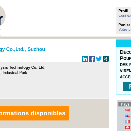
Profil
Connexi
Panier
Votre p
gy Co.,Ltd., Suzhou
Déco
Pour
des 
ysis Technology Co.,Ltd.
vire
 Industrial Park
acce
Pays 
nformations disponibles