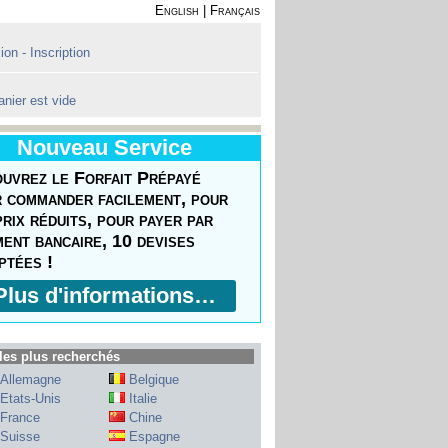
English
|
Français
on - Inscription
anier est vide
Nouveau Service
uvrez le Forfait Prépayé
 commander facilement, pour
prix réduits, pour payer par
ment bancaire, 10 devises
ptées !
Plus d'informations…
les plus recherchés
Allemagne
Belgique
Etats-Unis
Italie
France
Chine
Suisse
Espagne