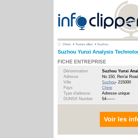
Chine
>
Toutes villes
>
Suzhou
Suzhou Yunxi Analysis Technolo
FICHE ENTREPRISE
Dénomination
Suzhou Yunxi Anal
Adresse
No.150, Ren'ai Road,
Ville
Suzhou
- 215000
Pays
Chine
Type d'adresse
Adresse unique
DUNS® Number
54-------
Voir les i