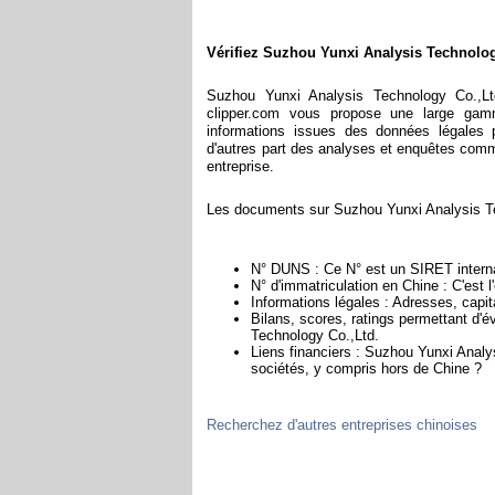
Vérifiez Suzhou Yunxi Analysis Technolog
Suzhou Yunxi Analysis Technology Co.,Lt
clipper.com vous propose une large gam
informations issues des données légales p
d'autres part des analyses et enquêtes commerc
entreprise.
Les documents sur Suzhou Yunxi Analysis Tec
N° DUNS : Ce N° est un SIRET internat
N° d'immatriculation en Chine : C'est 
Informations légales : Adresses, capita
Bilans, scores, ratings permettant d'é
Technology Co.,Ltd.
Liens financiers : Suzhou Yunxi Analys
sociétés, y compris hors de Chine ?
Recherchez d'autres entreprises chinoises