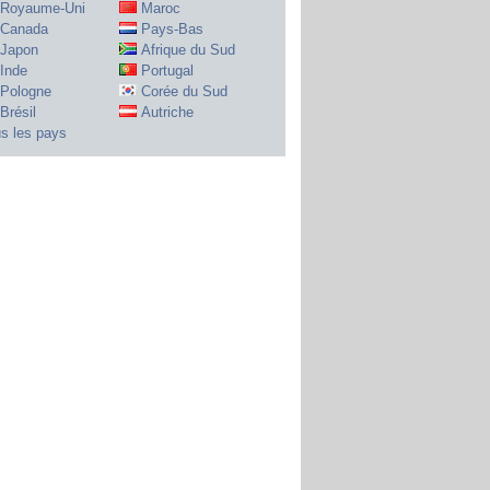
Royaume-Uni
Maroc
Canada
Pays-Bas
Japon
Afrique du Sud
Inde
Portugal
Pologne
Corée du Sud
Brésil
Autriche
s les pays