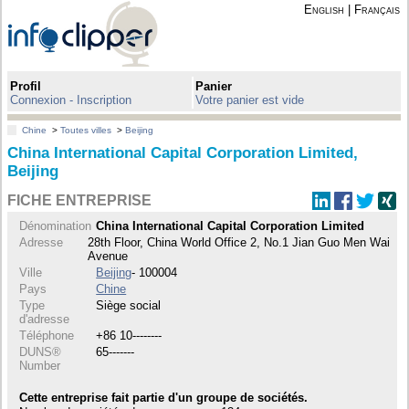
English
|
Français
Profil
Panier
Connexion - Inscription
Votre panier est vide
Chine
>
Toutes villes
>
Beijing
China International Capital Corporation Limited,
Beijing
FICHE ENTREPRISE
Dénomination
China International Capital Corporation Limited
Adresse
28th Floor, China World Office 2, No.1 Jian Guo Men Wai
Avenue
Ville
Beijing
- 100004
Pays
Chine
Type
Siège social
d'adresse
Téléphone
+86 10--------
DUNS®
65-------
Number
Cette entreprise fait partie d'un groupe de sociétés.