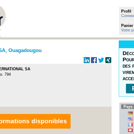
Profil
Connexi
Panier
Votre p
SA, Ouagadougou
Déco
Pour
des 
ERNATIONAL SA
vire
o. 794
acce
Pays 
nformations disponibles