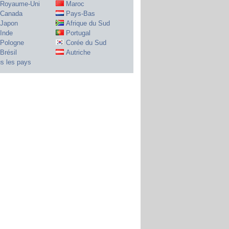
Royaume-Uni
Maroc
Canada
Pays-Bas
Japon
Afrique du Sud
Inde
Portugal
Pologne
Corée du Sud
Brésil
Autriche
s les pays