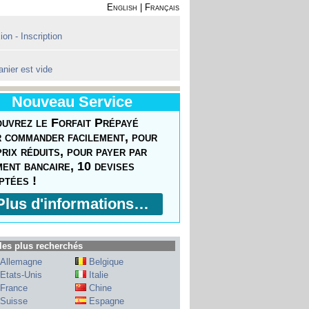
English
|
Français
on - Inscription
anier est vide
Nouveau Service
uvrez le Forfait Prépayé
 commander facilement, pour
prix réduits, pour payer par
ment bancaire, 10 devises
ptées !
Plus d'informations…
les plus recherchés
Allemagne
Belgique
Etats-Unis
Italie
France
Chine
Suisse
Espagne