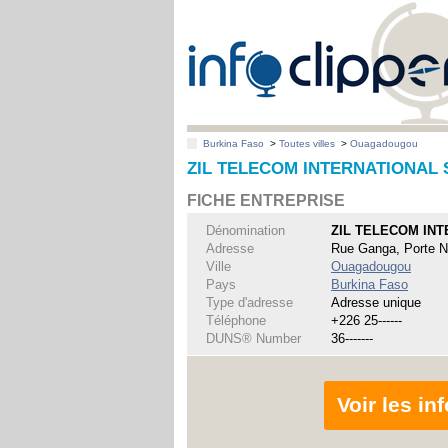
Burkina Faso
>
Toutes villes
>
Ouagadougou
ZIL TELECOM INTERNATIONAL 
FICHE ENTREPRISE
Dénomination
ZIL TELECOM INT
Adresse
Rue Ganga, Porte N
Ville
Ouagadougou
Pays
Burkina Faso
Type d'adresse
Adresse unique
Téléphone
+226 25------
DUNS® Number
36-------
Voir les i