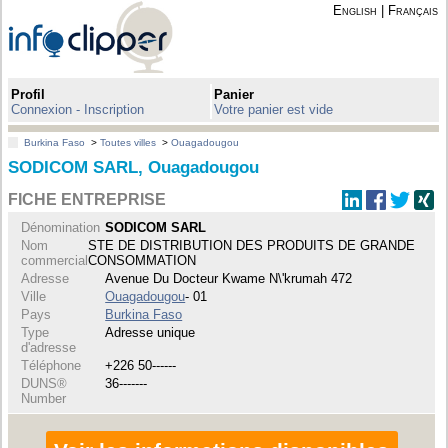
English
|
Français
Profil
Panier
Connexion - Inscription
Votre panier est vide
Burkina Faso
>
Toutes villes
>
Ouagadougou
SODICOM SARL, Ouagadougou
FICHE ENTREPRISE
Dénomination
SODICOM SARL
Nom
STE DE DISTRIBUTION DES PRODUITS DE GRANDE
commercial
CONSOMMATION
Adresse
Avenue Du Docteur Kwame N\'krumah 472
Ville
Ouagadougou
- 01
Pays
Burkina Faso
Type
Adresse unique
d'adresse
Téléphone
+226 50------
DUNS®
36-------
Number