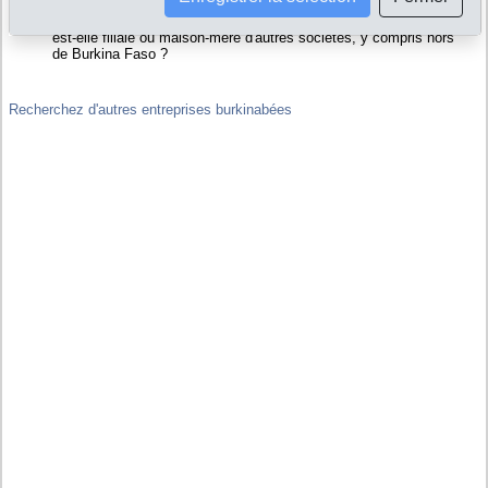
de Societe D ' Accumulateurs Du Burkina S A R L
Liens financiers : Societe D ' Accumulateurs Du Burkina S A R L
est-elle filiale ou maison-mère d'autres sociétés, y compris hors
de Burkina Faso ?
Recherchez d'autres entreprises burkinabées