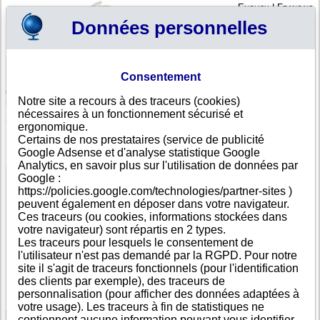
English
|
Français
Données personnelles
Profil
Panier
Consentement
Connexion - Inscription
Votre panier est vide
Notre site a recours à des traceurs (cookies)
Burkina Faso
>
Toutes villes
>
Kadiogo
nécessaires à un fonctionnement sécurisé et
Societe D ' Accumulateurs Du Burkina S A R L,
ergonomique.
Kadiogo
Certains de nos prestataires (service de publicité
Google Adsense et d'analyse statistique Google
FICHE ENTREPRISE
Analytics, en savoir plus sur l'utilisation de données par
Dénomination
Societe D ' Accumulateurs Du Burkina S A R L
Google :
Nom
S A B
https://policies.google.com/technologies/partner-sites )
commercial
peuvent également en déposer dans votre navigateur.
Adresse
Avenue Du Docteur Kwame N ; Krumah
Ces traceurs (ou cookies, informations stockées dans
Ville
Kadiogo
votre navigateur) sont répartis en 2 types.
Pays
Burkina Faso
Les traceurs pour lesquels le consentement de
Type
Adresse unique
l'utilisateur n'est pas demandé par la RGPD. Pour notre
d'adresse
site il s'agit de traceurs fonctionnels (pour l'identification
Téléphone
+226 30----
des clients par exemple), des traceurs de
DUNS®
36-------
personnalisation (pour afficher des données adaptées à
Number
votre usage). Les traceurs à fin de statistiques ne
contiennent aucune information pouvant vous identifier