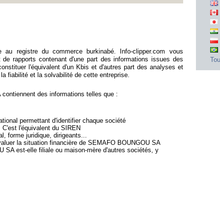
 registre du commerce burkinabé. Info-clipper.com vous
e rapports contenant d'une part des informations issues des
Tou
stituer l'équivalent d'un Kbis et d'autres part des analyses et
fiabilité et la solvabilité de cette entreprise.
iennent des informations telles que :
ional permettant d'identifier chaque société
: C'est l'équivalent du SIREN
l, forme juridique, dirigeants...
d'évaluer la situation financière de SEMAFO BOUNGOU SA
 est-elle filiale ou maison-mère d'autres sociétés, y