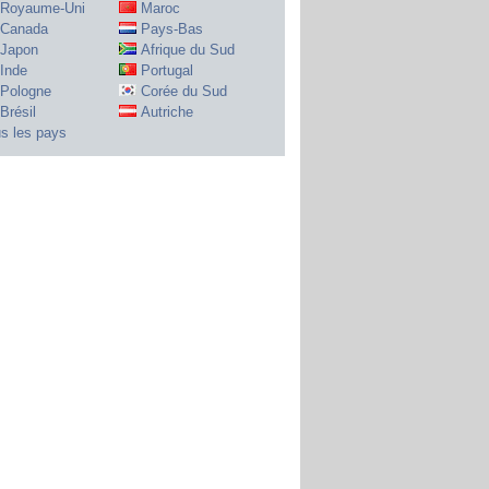
Royaume-Uni
Maroc
Canada
Pays-Bas
Japon
Afrique du Sud
Inde
Portugal
Pologne
Corée du Sud
Brésil
Autriche
s les pays