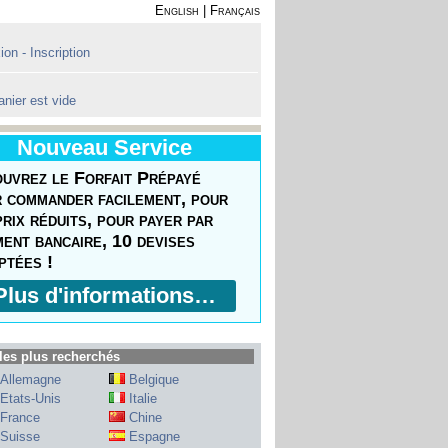
English
|
Français
on - Inscription
anier est vide
Nouveau Service
uvrez le Forfait Prépayé
 commander facilement, pour
prix réduits, pour payer par
ment bancaire, 10 devises
ptées !
Plus d'informations…
les plus recherchés
Allemagne
Belgique
Etats-Unis
Italie
France
Chine
Suisse
Espagne