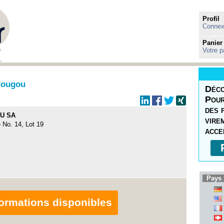
Profil
Connexi
Panier
Votre p
ougou
Déco
Pour
des 
U SA
vire
 No. 14, Lot 19
acce
Pays 
nformations disponibles