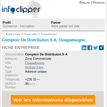
English
|
Français
Profil
Panier
Connexion - Inscription
Votre panier est vide
Burkina Faso
>
Toutes villes
>
Ouagadougou
Comptoir De Distributon S A, Ouagadougou
FICHE ENTREPRISE
Dénomination
Comptoir De Distributon S A
Adresse
Zone Commerciale
Ville
Ouagadougou
Pays
Burkina Faso
Type
Adresse unique
d'adresse
Téléphone
+226 31----
DUNS®
36-------
Number
Voir les informations disponibles