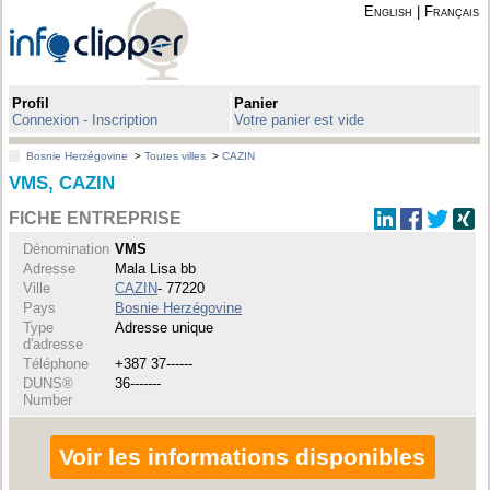
English
|
Français
Profil
Panier
Connexion - Inscription
Votre panier est vide
Bosnie Herzégovine
>
Toutes villes
>
CAZIN
VMS, CAZIN
FICHE ENTREPRISE
Dénomination
VMS
Adresse
Mala Lisa bb
Ville
CAZIN
- 77220
Pays
Bosnie Herzégovine
Type
Adresse unique
d'adresse
Téléphone
+387 37------
DUNS®
36-------
Number
Voir les informations disponibles