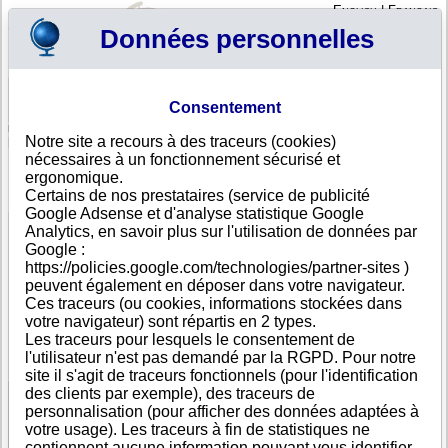
English
|
Français
Données personnelles
Profil
Panier
Consentement
Connexion - Inscription
Votre panier est vide
Notre site a recours à des traceurs (cookies)
Bosnie Herzégovine
>
Toutes villes
>
Mostar
nécessaires à un fonctionnement sécurisé et
Inova d.o.o. Mostar, Mostar
ergonomique.
Certains de nos prestataires (service de publicité
FICHE ENTREPRISE
Google Adsense et d'analyse statistique Google
Dénomination
Inova d.o.o. Mostar
Analytics, en savoir plus sur l'utilisation de données par
Adresse
Kralja Tomislava 20
Google :
Ville
Mostar
- 88000
https://policies.google.com/technologies/partner-sites )
Pays
Bosnie Herzégovine
peuvent également en déposer dans votre navigateur.
Type
Adresse unique
Ces traceurs (ou cookies, informations stockées dans
d'adresse
votre navigateur) sont répartis en 2 types.
Téléphone
+387 63------
Les traceurs pour lesquels le consentement de
DUNS®
36-------
l'utilisateur n'est pas demandé par la RGPD. Pour notre
Number
site il s'agit de traceurs fonctionnels (pour l'identification
des clients par exemple), des traceurs de
personnalisation (pour afficher des données adaptées à
Voir les informations disponibles
votre usage). Les traceurs à fin de statistiques ne
contiennent aucune information pouvant vous identifier