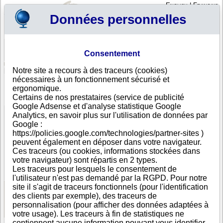
English
|
Français
Données personnelles
Profil
Panier
Consentement
Connexion - Inscription
Votre panier est vide
Notre site a recours à des traceurs (cookies)
Bosnie Herzégovine
>
Toutes villes
>
GRUDE
nécessaires à un fonctionnement sécurisé et
B.B.F. d.o.o., GRUDE
ergonomique.
Certains de nos prestataires (service de publicité
FICHE ENTREPRISE
Google Adsense et d'analyse statistique Google
Dénomination
B.B.F. d.o.o.
Analytics, en savoir plus sur l'utilisation de données par
Adresse
Sovici, Bobanova Draga br. 625
Google :
Ville
GRUDE
- 88340
https://policies.google.com/technologies/partner-sites )
Pays
Bosnie Herzégovine
peuvent également en déposer dans votre navigateur.
Type
Adresse unique
Ces traceurs (ou cookies, informations stockées dans
d'adresse
votre navigateur) sont répartis en 2 types.
DUNS®
36-------
Les traceurs pour lesquels le consentement de
Number
l'utilisateur n'est pas demandé par la RGPD. Pour notre
site il s'agit de traceurs fonctionnels (pour l'identification
des clients par exemple), des traceurs de
Voir les informations disponibles
personnalisation (pour afficher des données adaptées à
votre usage). Les traceurs à fin de statistiques ne
contiennent aucune information pouvant vous identifier