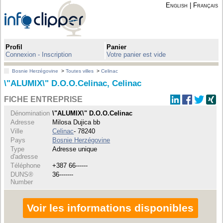
English
|
Français
Profil
Panier
Connexion - Inscription
Votre panier est vide
Bosnie Herzégovine
>
Toutes villes
>
Celinac
\"ALUMIX\" D.O.O.Celinac, Celinac
FICHE ENTREPRISE
Dénomination
\"ALUMIX\" D.O.O.Celinac
Adresse
Milosa Dujica bb
Ville
Celinac
- 78240
Pays
Bosnie Herzégovine
Type
Adresse unique
d'adresse
Téléphone
+387 66------
DUNS®
36-------
Number
Voir les informations disponibles