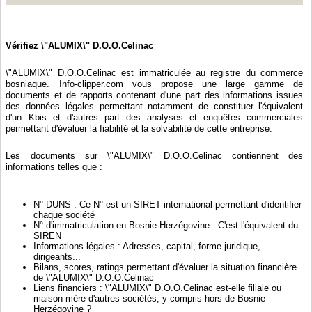
Vérifiez \"ALUMIX\" D.O.O.Celinac
\"ALUMIX\" D.O.O.Celinac est immatriculée au registre du commerce
bosniaque. Info-clipper.com vous propose une large gamme de
documents et de rapports contenant d'une part des informations issues
des données légales permettant notamment de constituer l'équivalent
d'un Kbis et d'autres part des analyses et enquêtes commerciales
permettant d'évaluer la fiabilité et la solvabilité de cette entreprise.
Les documents sur \"ALUMIX\" D.O.O.Celinac contiennent des
informations telles que :
N° DUNS : Ce N° est un SIRET international permettant d'identifier
chaque société
N° d'immatriculation en Bosnie-Herzégovine : C'est l'équivalent du
SIREN
Informations légales : Adresses, capital, forme juridique,
dirigeants...
Bilans, scores, ratings permettant d'évaluer la situation financière
de \"ALUMIX\" D.O.O.Celinac
Liens financiers : \"ALUMIX\" D.O.O.Celinac est-elle filiale ou
maison-mère d'autres sociétés, y compris hors de Bosnie-
Herzégovine ?