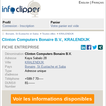
English
|
Français
Profil
Panier
Connexion - Inscription
Votre panier est vide
Bonaire, St Eustache et Saba
>
Toutes villes
>
KRALENDIJK
Clinton Computers Bonaire B.V., KRALENDIJK
FICHE ENTREPRISE
Dénomination
Clinton Computers Bonaire B.V.
Adresse
Kaya Sabalo 28
Ville
KRALENDIJK
Pays
Bonaire, St Eustache et Saba
Type
Adresse unique
d'adresse
Téléphone
+599-7 70-----
DUNS®
81-------
Number
Voir les informations disponibles