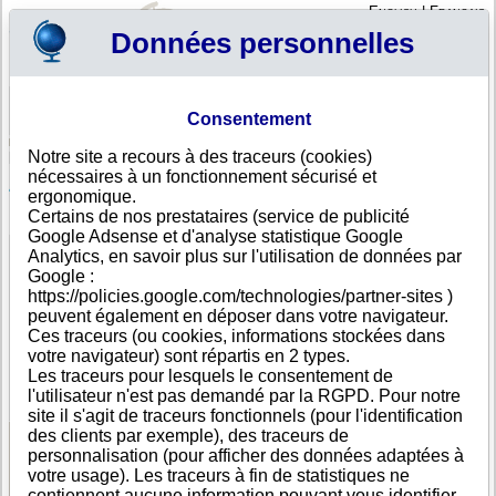
English
|
Français
Données personnelles
Profil
Panier
Consentement
Connexion - Inscription
Votre panier est vide
Notre site a recours à des traceurs (cookies)
Bélize
>
Toutes villes
>
ORANGE WALK TOWN
nécessaires à un fonctionnement sécurisé et
Zoe Pharm, ORANGE WALK TOWN
ergonomique.
Certains de nos prestataires (service de publicité
FICHE ENTREPRISE
Google Adsense et d'analyse statistique Google
Dénomination
Zoe Pharm
Analytics, en savoir plus sur l'utilisation de données par
Adresse
14 Main Street
Google :
Ville
ORANGE WALK TOWN
https://policies.google.com/technologies/partner-sites )
Pays
Bélize
peuvent également en déposer dans votre navigateur.
Type
Adresse unique
Ces traceurs (ou cookies, informations stockées dans
d'adresse
votre navigateur) sont répartis en 2 types.
Téléphone
+501 32-----
Les traceurs pour lesquels le consentement de
DUNS®
85-------
l'utilisateur n'est pas demandé par la RGPD. Pour notre
Number
site il s'agit de traceurs fonctionnels (pour l'identification
des clients par exemple), des traceurs de
personnalisation (pour afficher des données adaptées à
Voir les informations disponibles
votre usage). Les traceurs à fin de statistiques ne
contiennent aucune information pouvant vous identifier