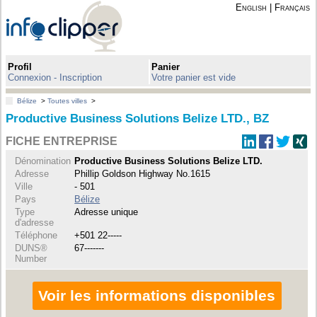
English
|
Français
Profil
Panier
Connexion - Inscription
Votre panier est vide
Bélize
>
Toutes villes
>
Productive Business Solutions Belize LTD., BZ
FICHE ENTREPRISE
Dénomination
Productive Business Solutions Belize LTD.
Adresse
Phillip Goldson Highway No.1615
Ville
- 501
Pays
Bélize
Type
Adresse unique
d'adresse
Téléphone
+501 22-----
DUNS®
67-------
Number
Voir les informations disponibles