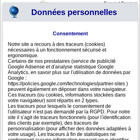
English
|
Français
Données personnelles
Profil
Panier
Consentement
Connexion - Inscription
Votre panier est vide
Notre site a recours à des traceurs (cookies)
Bélize
>
Toutes villes
>
nécessaires à un fonctionnement sécurisé et
First Belizean Investment Market Ltd., BZ
ergonomique.
Certains de nos prestataires (service de publicité
FICHE ENTREPRISE
Google Adsense et d'analyse statistique Google
Dénomination
First Belizean Investment Market Ltd.
Analytics, en savoir plus sur l'utilisation de données par
Ville
Google :
Pays
Bélize
https://policies.google.com/technologies/partner-sites )
Type
Adresse unique
peuvent également en déposer dans votre navigateur.
d'adresse
Ces traceurs (ou cookies, informations stockées dans
DUNS®
67-------
votre navigateur) sont répartis en 2 types.
Number
Les traceurs pour lesquels le consentement de
l'utilisateur n'est pas demandé par la RGPD. Pour notre
site il s'agit de traceurs fonctionnels (pour l'identification
Voir les informations disponibles
des clients par exemple), des traceurs de
personnalisation (pour afficher des données adaptées à
votre usage). Les traceurs à fin de statistiques ne
contiennent aucune information pouvant vous identifier