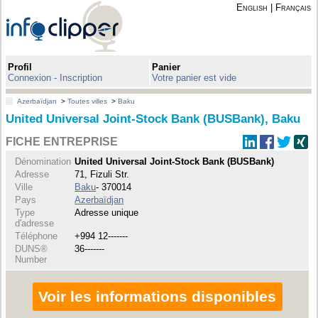
English
|
Français
Profil
Panier
Connexion - Inscription
Votre panier est vide
Azerbaïdjan
>
Toutes villes
>
Baku
United Universal Joint-Stock Bank (BUSBank), Baku
FICHE ENTREPRISE
Dénomination
United Universal Joint-Stock Bank (BUSBank)
Adresse
71, Fizuli Str.
Ville
Baku
- 370014
Pays
Azerbaïdjan
Type
Adresse unique
d'adresse
Téléphone
+994 12-------
DUNS®
36-------
Number
Voir les informations disponibles