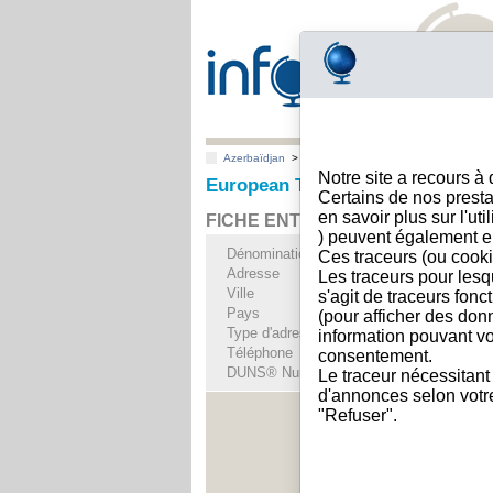
Azerbaïdjan
>
Toutes villes
>
Baku
Notre site a recours à
European Tobacco-Baku, ASC, B
Certains de nos presta
en savoir plus sur l'ut
FICHE ENTREPRISE
) peuvent également e
Dénomination
European Tobacco
Ces traceurs (ou cooki
Adresse
21 1st Kondelen str.
Les traceurs pour lesq
Ville
Baku
- AZ1031
s'agit de traceurs fonc
Pays
Azerbaïdjan
(pour afficher des don
Type d'adresse
Adresse unique
information pouvant vo
Téléphone
+994 12-------
consentement.
DUNS® Number
49-------
Le traceur nécessitant
d'annonces selon votre 
"Refuser".
Voir les i