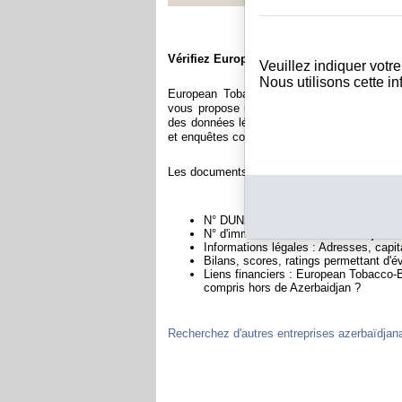
Vérifiez European Tobacco-Baku, ASC
Veuillez indiquer votr
Nous utilisons cette i
European Tobacco-Baku, ASC est immatricul
vous propose une large gamme de documents
des données légales permettant notamment de 
et enquêtes commerciales permettant d'évaluer 
Les documents sur European Tobacco-Baku, A
N° DUNS : Ce N° est un SIRET internat
N° d'immatriculation en Azerbaidjan : 
Informations légales : Adresses, capita
Bilans, scores, ratings permettant d'
Liens financiers : European Tobacco-B
compris hors de Azerbaidjan ?
Recherchez d'autres entreprises azerbaïdjan