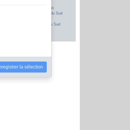
Royaume-Uni
Maroc
Canada
Pays-Bas
Japon
Afrique du Sud
Inde
Portugal
Pologne
Corée du Sud
Brésil
Autriche
s les pays
registrer la sélection