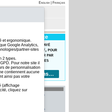
English
|
Français
on - Inscription
anier est vide
Nouveau Service
sé et ergonomique.
uvrez le Forfait Prépayé
ique Google Analytics,
hnologies/partner-sites
 commander facilement, pour
prix réduits, pour payer par
n 2 types.
ment bancaire, 10 devises
GPD. Pour notre site il
ptées !
eurs de personnalisation
s ne contiennent aucune
Plus d'informations…
t ainsi pas votre
é (affichage
les plus recherchés
ité, cliquez sur
Allemagne
Belgique
Etats-Unis
Italie
France
Chine
Suisse
Espagne