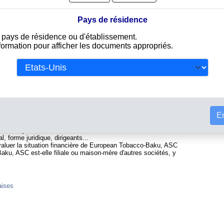
Pays de résidence
e pays de résidence ou d'établissement.
nformation pour afficher les documents appropriés.
ée au registre du commerce azerbaïdjanais. Info-clipper.com
 et de rapports contenant d'une part des informations issues
Tou
constituer l'équivalent d'un Kbis et d'autres part des analyses
la fiabilité et la solvabilité de cette entreprise.
SC contiennent des informations telles que :
En
ional permettant d'identifier chaque société
C'est l'équivalent du SIREN
l, forme juridique, dirigeants...
évaluer la situation financière de European Tobacco-Baku, ASC
aku, ASC est-elle filiale ou maison-mère d'autres sociétés, y
aises