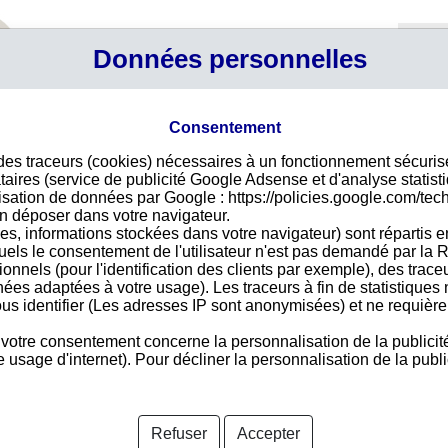
Profil
Données personnelles
Connexi
Panier
Votre p
Consentement
 des traceurs (cookies) nécessaires à un fonctionnement sécuri
aku
Déco
taires (service de publicité Google Adsense et d'analyse statist
ilisation de données par Google : https://policies.google.com/tec
Pour
n déposer dans votre navigateur.
des 
-Baku, ASC
es, informations stockées dans votre navigateur) sont répartis e
vire
uels le consentement de l'utilisateur n'est pas demandé par la R
acce
tionnels (pour l'identification des clients par exemple), des trac
nées adaptées à votre usage). Les traceurs à fin de statistique
us identifier (Les adresses IP sont anonymisées) et ne requièren
 votre consentement concerne la personnalisation de la publicit
Pays 
usage d'internet). Pour décliner la personnalisation de la public
nformations disponibles
Refuser
Accepter