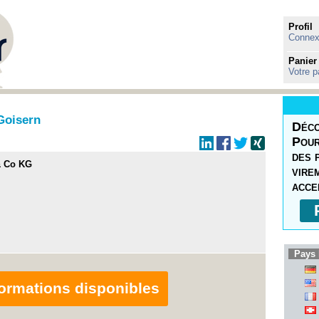
Profil
Connexi
Panier
Votre p
Goisern
Déco
Pour
des 
 Co KG
vire
acce
Pays 
nformations disponibles