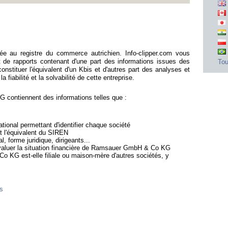
au registre du commerce autrichien. Info-clipper.com vous
e rapports contenant d'une part des informations issues des
Tou
stituer l'équivalent d'un Kbis et d'autres part des analyses et
fiabilité et la solvabilité de cette entreprise.
ontiennent des informations telles que :
ional permettant d'identifier chaque société
st l'équivalent du SIREN
l, forme juridique, dirigeants...
'évaluer la situation financière de Ramsauer GmbH & Co KG
 KG est-elle filiale ou maison-mère d'autres sociétés, y
es