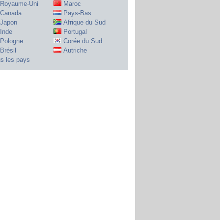
Royaume-Uni
Maroc
Canada
Pays-Bas
Japon
Afrique du Sud
Inde
Portugal
Pologne
Corée du Sud
Brésil
Autriche
s les pays