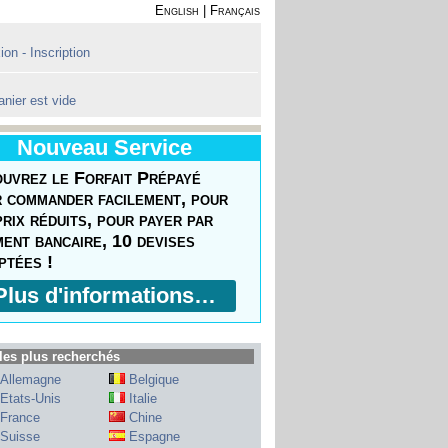
English
|
Français
on - Inscription
anier est vide
Nouveau Service
uvrez le Forfait Prépayé
 commander facilement, pour
prix réduits, pour payer par
ment bancaire, 10 devises
ptées !
Plus d'informations…
les plus recherchés
Allemagne
Belgique
Etats-Unis
Italie
France
Chine
Suisse
Espagne