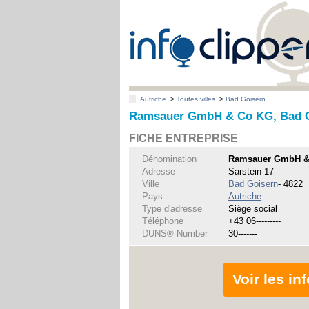
Autriche
>
Toutes villes
>
Bad Goisern
Ramsauer GmbH & Co KG, Bad 
FICHE ENTREPRISE
Dénomination
Ramsauer GmbH &
Adresse
Sarstein 17
Ville
Bad Goisern
- 4822
Pays
Autriche
Type d'adresse
Siège social
Téléphone
+43 06---------
DUNS® Number
30-------
Voir les i