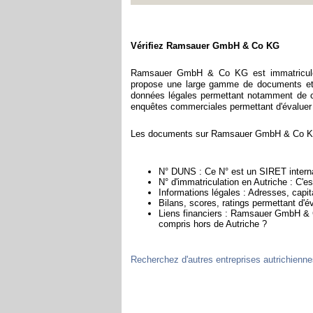
Vérifiez Ramsauer GmbH & Co KG
Ramsauer GmbH & Co KG est immatriculée 
propose une large gamme de documents et d
données légales permettant notamment de con
enquêtes commerciales permettant d'évaluer la 
Les documents sur Ramsauer GmbH & Co KG c
N° DUNS : Ce N° est un SIRET internat
N° d'immatriculation en Autriche : C'e
Informations légales : Adresses, capita
Bilans, scores, ratings permettant d
Liens financiers : Ramsauer GmbH & Co
compris hors de Autriche ?
Recherchez d'autres entreprises autrichienn