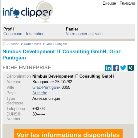
English
|
Français
Profil
Panier
Connexion - Inscription
Votre panier est vide
Autriche
>
Toutes villes
>
Graz-Puntigam
Nimbus Development IT Consulting GmbH, Graz-
Puntigam
FICHE ENTREPRISE
Dénomination
Nimbus Development IT Consulting GmbH
Adresse
Brauquartier 25 Tür/82
Ville
Graz-Puntigam
- 8055
Pays
Autriche
Type
Adresse unique
d'adresse
Téléphone
+43 03--------
DUNS®
30-------
Number
Voir les informations disponibles