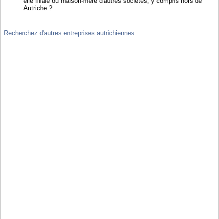
elle filiale ou maison-mère d'autres sociétés, y compris hors de
Autriche ?
Recherchez d'autres entreprises autrichiennes