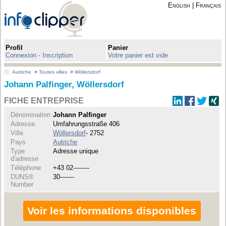
English
|
Français
Profil
Panier
Connexion - Inscription
Votre panier est vide
Autriche
>
Toutes villes
>
Wöllersdorf
Johann Palfinger, Wöllersdorf
FICHE ENTREPRISE
Dénomination
Johann Palfinger
Adresse
Umfahrungsstraße 406
Ville
Wöllersdorf
- 2752
Pays
Autriche
Type
Adresse unique
d'adresse
Téléphone
+43 02--------
DUNS®
30-------
Number
Voir les informations disponibles