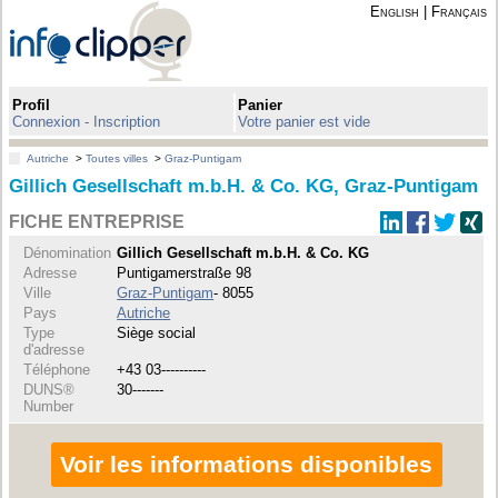
English
|
Français
Profil
Panier
Connexion - Inscription
Votre panier est vide
Autriche
>
Toutes villes
>
Graz-Puntigam
Gillich Gesellschaft m.b.H. & Co. KG, Graz-Puntigam
FICHE ENTREPRISE
Dénomination
Gillich Gesellschaft m.b.H. & Co. KG
Adresse
Puntigamerstraße 98
Ville
Graz-Puntigam
- 8055
Pays
Autriche
Type
Siège social
d'adresse
Téléphone
+43 03----------
DUNS®
30-------
Number
Voir les informations disponibles